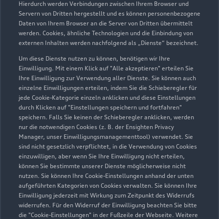
Hierdurch werden Verbindungen zwischen Ihrem Browser und
Servern von Dritten hergestellt und es können personenbezogene
Daten von Ihrem Browser an die Server von Dritten übermittelt
werden. Cookies, ähnliche Technologien und die Einbindung von
externen Inhalten werden nachfolgend als „Dienste“ bezeichnet.
Um diese Dienste nutzen zu können, benötigen wir Ihre
Einwilligung. Mit einem Klick auf "Alle akzeptieren" erteilen Sie
Ihre Einwilligung zur Verwendung aller Dienste. Sie können auch
Audi Pflegemitteltasche
einzelne Einwilligungen erteilen, indem Sie die Schieberegler für
jede Cookie-Kategorie einzeln anklicken und diese Einstellungen
Sommer
durch Klicken auf "Einstellungen speichern und fortfahren"
speichern. Falls Sie keinen der Schieberegler anklicken, werden
Damit Ihr Audi auch im Sommer glänzt: die
nur die notwendigen Cookies (z. B. der Ensighten Privacy
passende Pflege in einer Tasche.
Manager, unser Einwilligungsmanagementtool) verwendet. Sie
sind nicht gesetzlich verpflichtet, in die Verwendung von Cookies
Zur Audi Shopping World
einzuwilligen, aber wenn Sie Ihre Einwilligung nicht erteilen,
können Sie bestimmte unserer Dienste möglicherweise nicht
nutzen. Sie können Ihre Cookie-Einstellungen anhand der unten
aufgeführten Kategorien von Cookies verwalten. Sie können Ihre
Einwilligung jederzeit mit Wirkung zum Zeitpunkt des Widerrufs
widerrufen. Für den Widerruf der Einwilligung beachten Sie bitte
die "Cookie-Einstellungen" in der Fußzeile der Webseite. Weitere